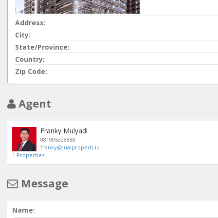
Address:
City:
State/Province:
Country:
Zip Code:
Agent
Franky Mulyadi
081905328888
franky@jualproperti.id
1 Properties
Message
Name: