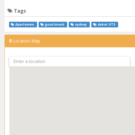
Tags
Apartemen
good invest
sydney
dekat UTS
Location Map